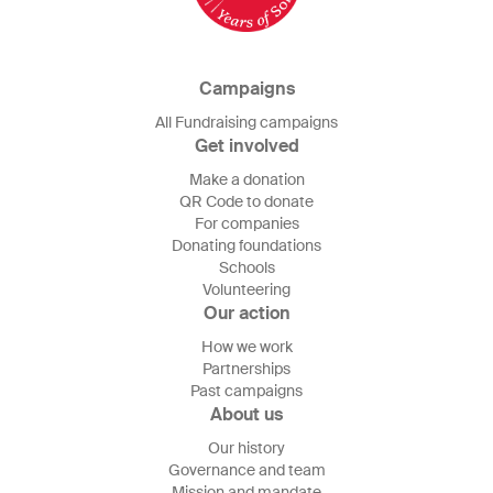
Campaigns
All Fundraising campaigns
Get involved
Make a donation
QR Code to donate
For companies
Donating foundations
Schools
Volunteering
Our action
How we work
Partnerships
Past campaigns
About us
Our history
Governance and team
Mission and mandate