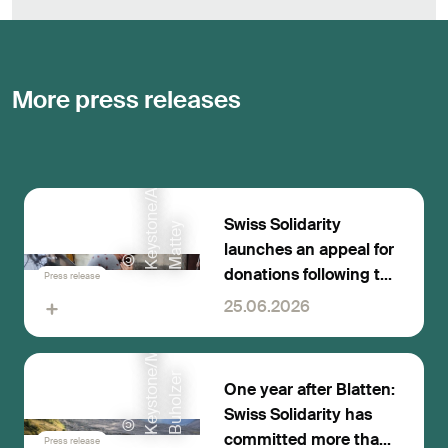
More press releases
o
Swiss Solidarity
o
y
launches an appeal for
©
K
e
y
s
t
n
e
/
A
P
/
P
e
d
r
M
a
t
t
e
donations following the
Press release
devastating
25.06.2026
l
earthquakes in
Venezuela
e
r
One year after Blatten:
Swiss Solidarity has
©
K
e
y
s
t
o
n
/
M
i
c
h
a
e
B
u
h
o
l
z
e
committed more than
Press release