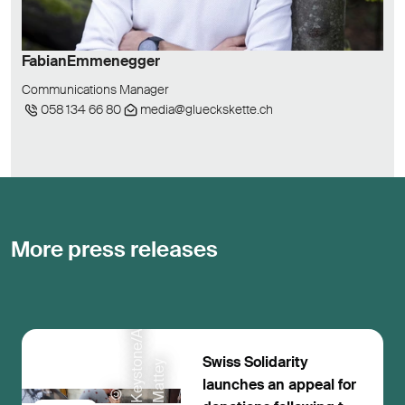
Fabian
Emmenegger
Communications Manager
058 134 66 80
media@glueckskette.ch
More press releases
o
Swiss Solidarity
o
y
launches an appeal for
©
K
e
y
s
t
n
e
/
A
P
/
P
e
d
r
M
a
t
t
e