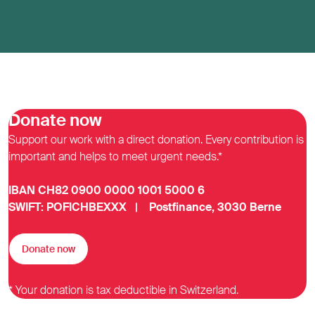
Donate now
Support our work with a direct donation. Every contribution is
important and helps to meet urgent needs.*
IBAN CH82 0900 0000 1001 5000 6
SWIFT: POFICHBEXXX | Postfinance, 3030 Berne
Donate now
* Your donation is tax deductible in Switzerland.